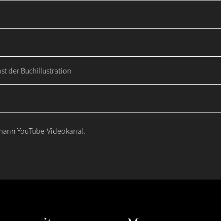
t der Buchillustration
elmann
YouTube-Videokanal
.