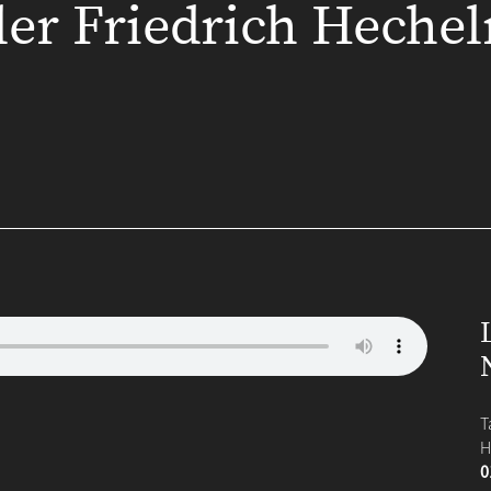
ler Friedrich Heche
T
H
0