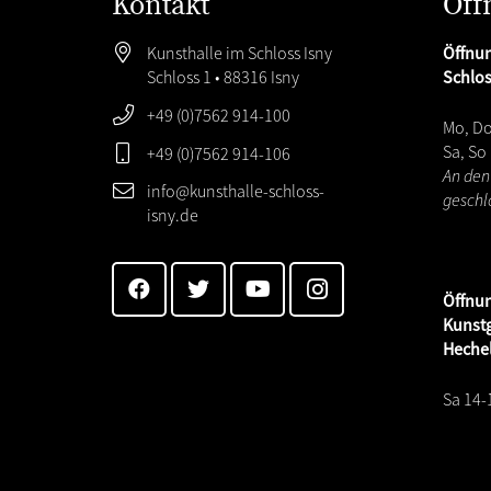
Kontakt
Öff
Kunsthalle im Schloss Isny
Öffnun
Schloss 1 • 88316 Isny
Schlo
+49 (0)7562 914-100
Mo, Do
Sa, So
+49 (0)7562 914-106
An den
info@kunsthalle-schloss-
geschl
isny.de
Öffnu
Kunstg
Heche
Sa 14-