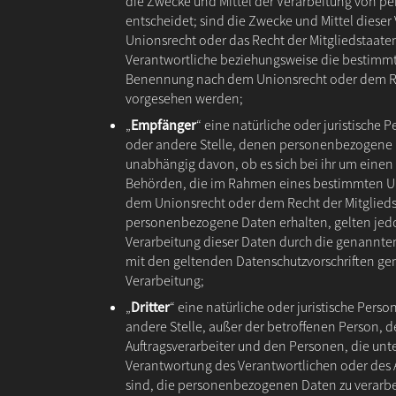
die Zwecke und Mittel der Verarbeitung von 
entscheidet; sind die Zwecke und Mittel dieser
Unionsrecht oder das Recht der Mitgliedstaat
Verantwortliche beziehungsweise die bestimmte
Benennung nach dem Unionsrecht oder dem Re
vorgesehen werden;
„
Empfänger
“ eine natürliche oder juristische 
oder andere Stelle, denen personenbezogene 
unabhängig davon, ob es sich bei ihr um einen 
Behörden, die im Rahmen eines bestimmten U
dem Unionsrecht oder dem Recht der Mitglied
personenbezogene Daten erhalten, gelten jedo
Verarbeitung dieser Daten durch die genannte
mit den geltenden Datenschutzvorschriften g
Verarbeitung;
„
Dritter
“ eine natürliche oder juristische Pers
andere Stelle, außer der betroffenen Person,
Auftragsverarbeiter und den Personen, die unt
Verantwortung des Verantwortlichen oder des A
sind, die personenbezogenen Daten zu verarbe