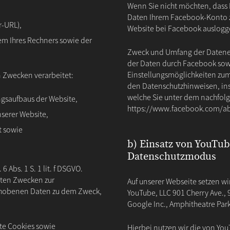
Wenn Sie nicht möchten, dass
Daten Ihrem Facebook-Konto z
r-URL),
Website bei Facebook auslogg
em Ihres Rechners sowie der
Zweck und Umfang der Datene
der Daten durch Facebook sow
Einstellungsmöglichkeiten zum
 Zwecken verarbeitet:
den Datenschutzhinweisen, in
welche Sie unter dem nachfol
gsaufbaus der Website,
https://www.facebook.com/ab
serer Website,
t sowie
b) Einsatz von YouTu
Datenschutzmodus
6 Abs. 1 S. 1 lit. f DSGVO.
teten Zwecken zur
Auf unserer Webseite setzen 
erhobenen Daten zu dem Zweck,
YouTube, LLC 901 Cherry Ave.
Google Inc., Amphitheatre Par
te Cookies sowie
Hierbei nutzen wir die von You