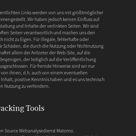
fentlichten Links werden von uns mit größtmöglicher
mmengestellt. Wir haben jedoch keinen Einfluss auf
taltung und Inhalte der verlinkten Seiten. Wir sind
üpften Seiten verantwortlich und machen uns den
h nicht zu Eigen. Für illegale, fehlerhafte oder
für Schäden, die durch die Nutzung oder Nichtnutzung
aftet allein der Anbieter der Web-Site, auf die
esjenigen, der lediglich auf die Veröffentlichung
 ausgeschlossen. Für fremde Hinweise sind wir nur
 von ihnen, d.h. auch von einem eventuellen
 Inhalt, positive Kenntnis haben und es uns technisch
en Nutzung zu verhindern.
racking Tools
pen Source Webanalysedienst Matomo.