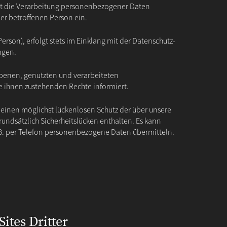
st die Verarbeitung personenbezogener Daten
der betroffenen Person ein.
son), erfolgt stets im Einklang mit der Datenschutz-
ngen.
obenen, genutzten und verarbeiteten
 ihnen zustehenden Rechte informiert.
 einen möglichst lückenlosen Schutz der über unsere
ndsätzlich Sicherheitslücken enthalten. Es kann
z.B. per Telefon personenbezogene Daten übermitteln.
Sites Dritter