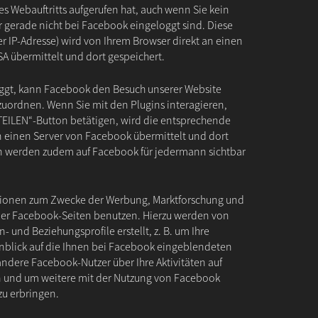
s Webauftritts aufgerufen hat, auch wenn Sie kein
gerade nicht bei Facebook eingeloggt sind. Diese
rer IP-Adresse) wird von Ihrem Browser direkt an einen
A übermittelt und dort gespeichert.
oggt, kann Facebook den Besuch unserer Website
uordnen. Wenn Sie mit den Plugins interagieren,
„TEILEN“-Button betätigen, wird die entsprechende
an einen Server von Facebook übermittelt und dort
en werden zudem auf Facebook für jedermann sichtbar
tionen zum Zwecke der Werbung, Marktforschung und
der Facebook-Seiten benutzen. Hierzu werden von
 und Beziehungsprofile erstellt, z. B. um Ihre
nblick auf die Ihnen bei Facebook eingeblendeten
dere Facebook-Nutzer über Ihre Aktivitäten auf
n und um weitere mit der Nutzung von Facebook
zu erbringen.