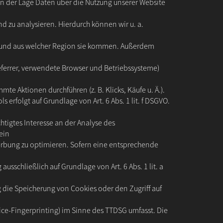
in der Lage Daten über die Nutzung unserer Website
d zu analysieren. Hierdurch können wir u. a.
n und aus welcher Region sie kommen. Außerdem
Referrer, verwendete Browser und Betriebssysteme)
te Aktionen durchführen (z. B. Klicks, Käufe u. Ä.).
s erfolgt auf Grundlage von Art. 6 Abs. 1 lit. f DSGVO.
htigtes Interesse an der Analyse des
ein
rbung zu optimieren. Sofern eine entsprechende
ausschließlich auf Grundlage von Art. 6 Abs. 1 lit. a
 die Speicherung von Cookies oder den Zugriff auf
vice-Fingerprinting) im Sinne des TTDSG umfasst. Die