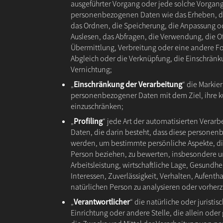
ausgeführter Vorgang oder jede solche Vorga
personenbezogenen Daten wie das Erheben, das
das Ordnen, die Speicherung, die Anpassung o
Auslesen, das Abfragen, die Verwendung, die O
Übermittlung, Verbreitung oder eine andere Fo
Abgleich oder die Verknüpfung, die Einschränk
Vernichtung;
„
Einschränkung der Verarbeitung
“ die Markie
personenbezogener Daten mit dem Ziel, ihre k
einzuschränken;
„
Profiling
“ jede Art der automatisierten Vera
Daten, die darin besteht, dass diese person
werden, um bestimmte persönliche Aspekte, die
Person beziehen, zu bewerten, insbesondere u
Arbeitsleistung, wirtschaftliche Lage, Gesundhe
Interessen, Zuverlässigkeit, Verhalten, Aufenth
natürlichen Person zu analysieren oder vorher
„
Verantwortlicher
“ die natürliche oder juristi
Einrichtung oder andere Stelle, die allein od