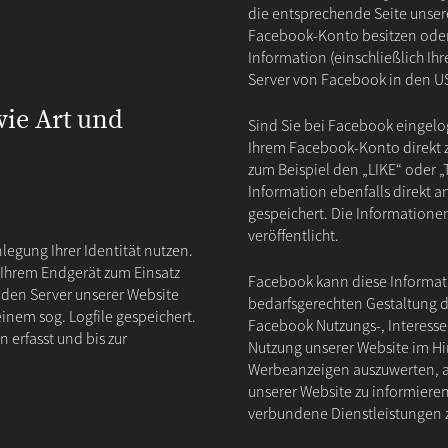
die entsprechende Seite unsere
Facebook-Konto besitzen oder 
Information (einschließlich Ih
Server von Facebook in den US
ie Art und
Sind Sie bei Facebook eingel
Ihrem Facebook-Konto direkt z
zum Beispiel den „LIKE“ oder 
Information ebenfalls direkt 
gespeichert. Die Information
veröffentlicht.
legung Ihrer Identität nutzen.
 Ihrem Endgerät zum Einsatz
Facebook kann diese Informa
en Server unserer Website
bedarfsgerechten Gestaltung 
nem sog. Logfile gespeichert.
Facebook Nutzungs-, Interessen-
erfasst und bis zur
Nutzung unserer Website im Hi
Werbeanzeigen auszuwerten, an
unserer Website zu informiere
verbundene Dienstleistungen 