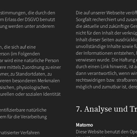
bestimmungen, die durch den
Die auf unserer Webseite veröf
im Erlass der DSGVO benutzt
Sorgfalt recherchiert und zusa
lärung werden unter anderem
die aktuelle und zukünftige Ges
nicht für den Inhalt der verkn
Inhalt dieser Seiten ausdrücklic
unvollständige Inhalte sowie 
, die sich auf eine
der Informationen entstehen, h
 Person (im Folgenden
verwiesen wurde. Die Haftung d
bar wird eine natürliche Person
durch einen Link hinweist, ist
ere mittels Zuordnung zu einer
dann verantwortlich, wenn wir
er, zu Standortdaten, zu
rechtswidrigen bzw. strafbaren
hreren besonderen Merkmalen
möglich und zumutbar ist, der
ysischen, physiologischen,
turellen oder sozialen Identität
7. Analyse und T
entifizierbare natürliche
m für die Verarbeitung
Matomo
Diese Website benutzt den O
matisierter Verfahren