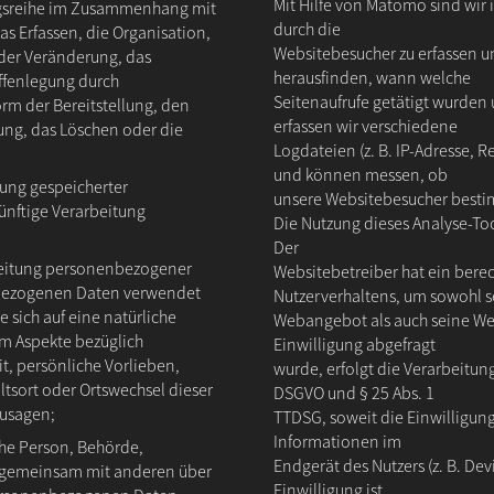
Mit Hilfe von Matomo sind wir 
ngsreihe im Zusammenhang mit
durch die
 Erfassen, die Organisation,
Websitebesucher zu erfassen un
der Veränderung, das
herausfinden, wann welche
ffenlegung durch
Seitenaufrufe getätigt wurde
rm der Bereitstellung, den
erfassen wir verschiedene
ung, das Löschen oder die
Logdateien (z. B. IP-Adresse, 
und können messen, ob
rung gespeicherter
unsere Websitebesucher bestimm
ünftige Verarbeitung
Die Nutzung dieses Analyse-Tool
Der
rbeitung personenbezogener
Websitebetreiber hat ein berec
enbezogenen Daten verwendet
Nutzerverhaltens, um sowohl s
 sich auf eine natürliche
Webangebot als auch seine We
m Aspekte bezüglich
Einwilligung abgefragt
it, persönliche Vorlieben,
wurde, erfolgt die Verarbeitung 
altsort oder Ortswechsel dieser
DSGVO und § 25 Abs. 1
zusagen;
TTDSG, soweit die Einwilligung
Informationen im
sche Person, Behörde,
Endgerät des Nutzers (z. B. De
er gemeinsam mit anderen über
Einwilligung ist