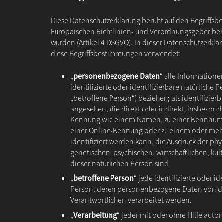
Diese Datenschutzerklärung beruht auf den Begriffs
Europäischen Richtlinien- und Verordnungsgeber be
wurden (Artikel 4 DSGVO). In dieser Datenschutzerk
diese Begriffsbestimmungen verwendet:
„
personenbezogene Daten
“ alle Informationen
identifizierte oder identifizierbare natürliche
„betroffene Person“) beziehen; als identifizier
angesehen, die direkt oder indirekt, insbesond
Kennung wie einem Namen, zu einer Kennnumm
einer Online-Kennung oder zu einem oder me
identifiziert werden kann, die Ausdruck der ph
genetischen, psychischen, wirtschaftlichen, kul
dieser natürlichen Person sind;
„
betroffene Person
“ jede identifizierte oder id
Person, deren personenbezogene Daten von de
Verantwortlichen verarbeitet werden.
„
Verarbeitung
“ jeder mit oder ohne Hilfe auto