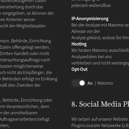
personenbezogenen Daten
jederzeit widerrufbar.
 Verarbeitung durch das
en vorgegeben, so können der
IP-Anonymisierung
n Kriterien seiner
Bei der Analyse mit Matomo set
cht der Mitgliedstaaten
Adresse vor der
Analyse gekürzt, sodass Sie Ih
Person, Behörde, Einrichtung
Hosting
Daten offengelegt werden,
Wir hosten Matomo ausschließl
Dritten handelt oder nicht.
Analysedaten bei uns
ntersuchungsauftrags nach
verbleiben und nicht weiterg
staaten möglicherweise
Opt-Out
ch nicht als Empfänger; die
n Behörden erfolgt im Einklang
Matomo
emäß den Zwecken der
on, Behörde, Einrichtung oder
8. Social Media P
 dem Verantwortlichen, dem
er der unmittelbaren
uftragsverarbeiters befugt
Wir setzen auf unserer Website a
iten;
Plugins sozialer Netzwerke (z.