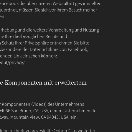
 Facebook die über unseren Webauftritt gesammelten
uordnet, müssen Sie sich vor Ihrem Besuch meiner
en.
rhebung und die weitere Verarbeitung und Nutzung
ie Ihre diesbezüglichen Rechte und
 Schutz Ihrer Privatsphäre entnehmen Sie bitte
sbesondere der Datenrichtlinie von Facebook,
genden Link einsehen können:
out/privacy/
be-Komponenten mit erweitertem
wir Komponenten (Videos) des Unternehmens
, 94066 San Bruno, CA, USA, einem Unternehmen der
kway, Mountain View, CA 94043, USA, ein.
Tube zur Verfügung gestellte Option ” – erweiterter