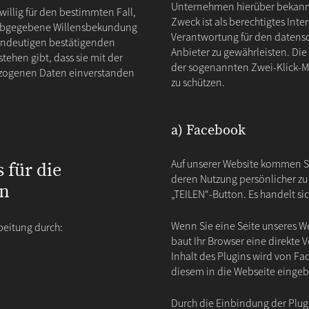
Unternehmen hierüber bekannt
willig für den bestimmten Fall,
Zweck ist als berechtigtes Int
h abgegebene Willensbekundung
Verantwortung für den datensc
eindeutigen bestätigenden
Anbieter zu gewährleisten. Die
tehen gibt, dass sie mit der
der sogenannten Zwei-Klick-M
ezogenen Daten einverstanden
zu schützen.
a) Facebook
Auf unserer Website kommen S
 für die
deren Nutzung persönlicher zu 
en
„TEILEN“-Button. Es handelt s
Wenn Sie eine Seite unseres Web
beitung durch:
baut Ihr Browser eine direkte
Inhalt des Plugins wird von Fa
diesem in die Webseite einge
Durch die Einbindung der Plugi