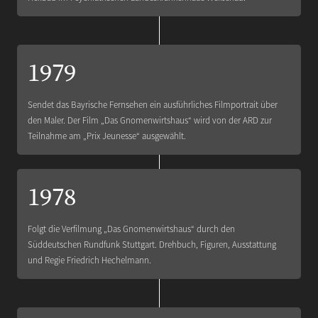
1979
Sendet das Bayrische Fernsehen ein ausführliches Filmportrait über
den Maler. Der Film „Das Gnomenwirtshaus“ wird von der ARD zur
Teilnahme am „Prix Jeunesse“ ausgewählt.
1978
Folgt die Verfilmung „Das Gnomenwirtshaus“ durch den
Süddeutschen Rundfunk Stuttgart. Drehbuch, Figuren, Ausstattung
und Regie Friedrich Hechelmann.