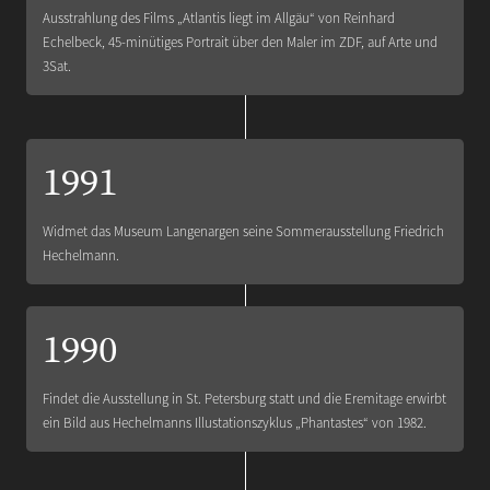
Ausstrahlung des Films „Atlantis liegt im Allgäu“ von Reinhard
Echelbeck, 45-minütiges Portrait über den Maler im ZDF, auf Arte und
3Sat.
1991
Widmet das Museum Langenargen seine Sommerausstellung Friedrich
Hechelmann.
1990
Findet die Ausstellung in St. Petersburg statt und die Eremitage erwirbt
ein Bild aus Hechelmanns Illustationszyklus „Phantastes“ von 1982.