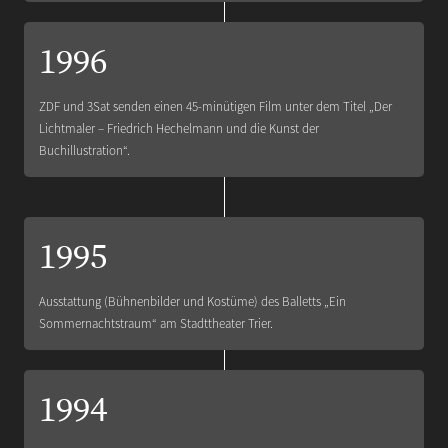
1996
ZDF und 3Sat senden einen 45-minütigen Film unter dem Titel „Der
Lichtmaler – Friedrich Hechelmann und die Kunst der
Buchillustration“.
1995
Ausstattung (Bühnenbilder und Kostüme) des Balletts „Ein
Sommernachtstraum“ am Stadttheater Trier.
1994