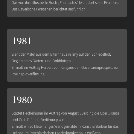
Das von ihm illustrierte Buch „Phantastes“ feiert dort seine Premiere.
Das Bayerische Fernsehen berichtet ausführlich.
1981
Zieht der Maler aus dem Elternhaus in Isny auf den Schiedelhof;
Beginn eines Garten- und Parkbiotops.
Er malt im Auftrag Herbert von Karajans den Ouvertürenprospekt zur
Rheingoldverfilmung.
1980
Stattet Hechelmann im Auftrag von August Everding die Oper „Hänsel
und Gretel“ für die Verfilmung aus.
Er malt ein 20 Meter langes Wandgemälde in Kunstharzfarben für das
Heilbad im Psychiatrischen Landeskrankenhaus Weißenau.