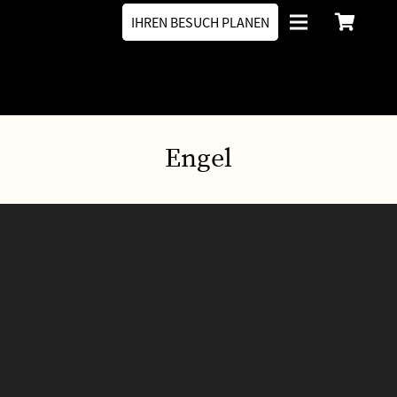
IHREN BESUCH PLANEN
Engel
Mein sind die Tage nicht, die mir die Zeit
genommen …
Entstehungsjahr 2009 – 2010