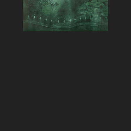
Verweile noch …
Entstehungsjahr 2009 – 2010
Als Kunstdruck/Faksimile
Dieses Kunstwerk ist als Kunstdruck/Faksimile auf Anfrage im