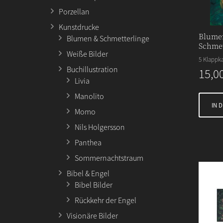
Porzellan
Kunstdrucke
Blume
Blumen & Schmetterlinge
Schmet
Weiße Bilder
5 Klappk
Buchillustration
15,0
Livia
Manolito
IN 
Momo
Nils Holgersson
Panthea
Sommernachtstraum
Bibel & Engel
Bibel Bilder
Rückkehr der Engel
Visionäre Bilder