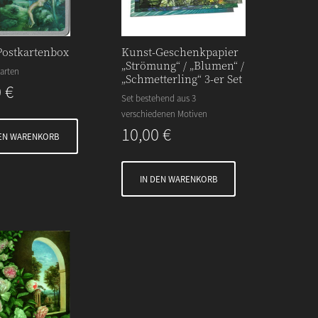
Postkartenbox
Kunst-Geschenkpapier
„Strömung“ / „Blumen“ /
arten
„Schmetterling“ 3-er Set
0
€
Set bestehend aus 3
verschiedenen Motiven
10,00
€
DEN WARENKORB
IN DEN WARENKORB