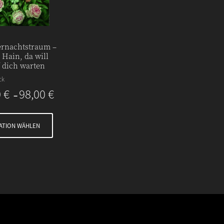
rnachtstraum –
 Hain, da will
f dich warten
ck
0
€
98,00
€
–
IATION WÄHLEN