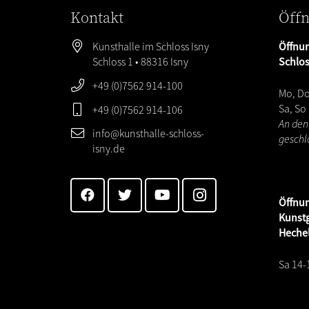
Kontakt
Öffn
Kunsthalle im Schloss Isny
Öffnun
Schloss 1 • 88316 Isny
Schlo
+49 (0)7562 914-100
Mo, Do
Sa, So
+49 (0)7562 914-106
An den
info@kunsthalle-schloss-
geschl
isny.de
Öffnu
Kunstg
Heche
Sa 14-