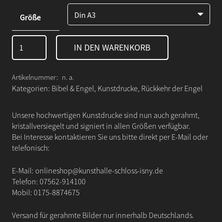
Größe
Die
IN DEN WARENKORB
Rückkehr
der
Engel
Artikelnummer:
n. a.
-
Kategorien:
Bibel & Engel
,
Kunstdrucke
,
Rückkehr der Engel
Engelskizze
II
Unsere hochwertigen Kunstdrucke sind nun auch gerahmt,
Menge
kristallversiegelt und signiert in allen Größen verfügbar.
Bei Interesse kontaktieren Sie uns bitte direkt per E-Mail oder
telefonisch:
E-Mail:
onlineshop@kunsthalle-schloss-isny.de
Telefon:
07562-914100
Mobil:
0175-8874675
Versand für gerahmte Bilder nur innerhalb Deutschlands.