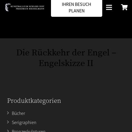
IHREN BESUCH
PLANEN
Die Rückkehr der Engel –
Engelskizze II
Produktkategorien
Bücher
Serigraphien
Bronzeskulpturen