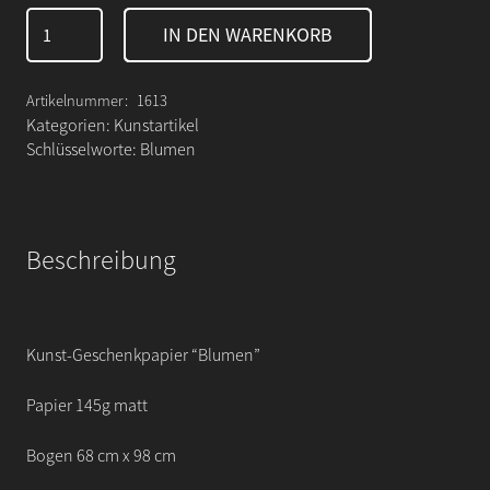
Kunst-
IN DEN WARENKORB
Geschenkpapier
„Blumen“
3-
Artikelnummer:
1613
er
Kategorien:
Kunstartikel
Set
Schlüsselworte:
Blumen
Menge
Beschreibung
Kunst-Geschenkpapier “Blumen”
Papier 145g matt
Bogen 68 cm x 98 cm