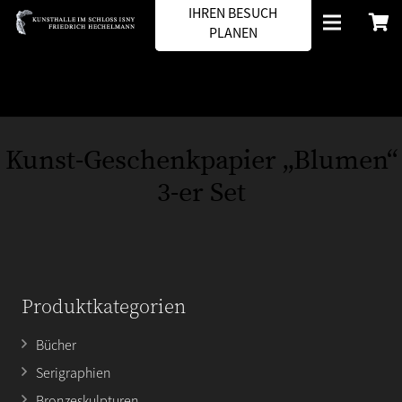
IHREN BESUCH
PLANEN
Kunst-Geschenkpapier „Blumen“
3-er Set
Produktkategorien
Bücher
Serigraphien
Bronzeskulpturen