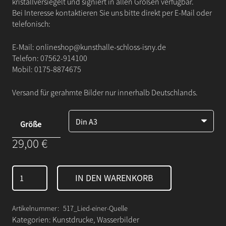
kristallversiegelt und signiert in allen Größen verfügbar.
Bei Interesse kontaktieren Sie uns bitte direkt per E-Mail oder
telefonisch:
E-Mail:
onlineshop@kunsthalle-schloss-isny.de
Telefon:
07562-914100
Mobil:
0175-8874675
Versand für gerahmte Bilder nur innerhalb Deutschlands.
Größe
29,00
€
Lied
IN DEN WARENKORB
einer
Quelle
Menge
Artikelnummer:
517_Lied-einer-Quelle
Kategorien:
Kunstdrucke
,
Wasserbilder