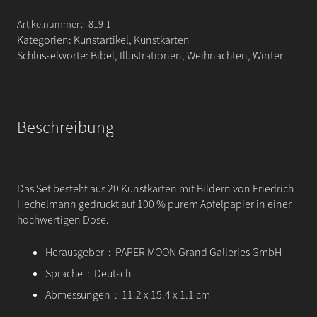
der
WELT
Artikelnummer:
819-1
Menge
Kategorien:
Kunstartikel
,
Kunstkarten
Schlüsselworte:
Bibel
,
Illustrationen
,
Weihnachten
,
Winter
Beschreibung
Das Set besteht aus 20 Kunstkarten mit Bildern von Friedrich
Hechelmann gedruckt auf 100 % purem Apfelpapier in einer
hochwertigen Dose.
Herausgeber ‏ : ‎ PAPER MOON Grand Galleries GmbH
Sprache ‏ : ‎ Deutsch
Abmessungen ‏ : ‎ 11.2 x 15.4 x 1.1 cm