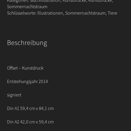
Kategorien:
Buchillustration
,
Kunstdrucke
,
Kunstdrucke
,
besteck
Sommernachtstraum
ich
Schlüsselworte:
Illustrationen
,
Sommernachtstraum
,
Tiere
dir
mit
Rosen
Menge
Beschreibung
Offset – Kunstdruck
Entstehungsjahr 2014
signiert
Din A1 59,4 cm x 84,1 cm
Din A2 42,0 cm x 59,4 cm