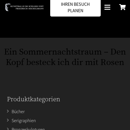
IHREN BESUCH
PLANEN
Ein Sommernachtstraum – Den
Kopf besteck ich dir mit Rosen
Produktkategorien
Bücher
Serigraphien
Bronzeskulpturen