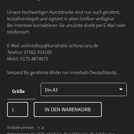
Unsere hochwertigen Kunstdrucke sind nun auch gerahmt,
kristallversiegelt und signiert in allen Größen verfügbar.
Bei Interesse kontaktieren Sie uns bitte direkt per E-Mail oder
telefonisch:
E-Mail:
onlineshop@kunsthalle-schloss-isny.de
Telefon:
07562-914100
Mobil:
0175-8874675
Versand für gerahmte Bilder nur innerhalb Deutschlands.
Größe
Ein
IN DEN WARENKORB
Sommernachtstraum
-
Den
Artikelnummer:
n. a.
Kopf