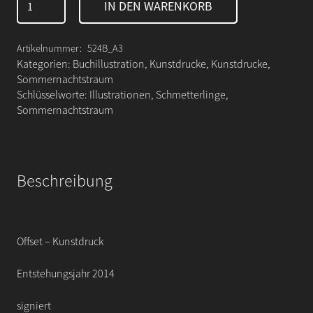
IN DEN WARENKORB
Sommernachtstraum
-
Puck
Artikelnummer:
524B_A3
&
Kategorien:
Buchillustration
,
Kunstdrucke
,
Kunstdrucke
,
Oberon
Sommernachtstraum
Menge
Schlüsselworte:
Illustrationen
,
Schmetterlinge
,
Sommernachtstraum
Beschreibung
Offset – Kunstdruck
Entstehungsjahr 2014
signiert